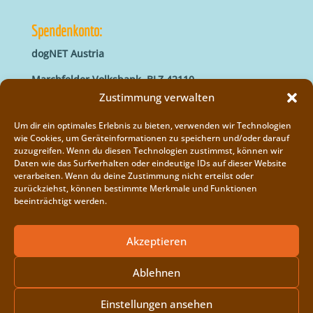
Spendenkonto:
dogNET Austria
Marchfelder Volksbank, BLZ 42110
IBAN: AT66 4211 0421 5000 0000
Zustimmung verwalten
BIC: MVOGAT22XXX
Um dir ein optimales Erlebnis zu bieten, verwenden wir Technologien
wie Cookies, um Geräteinformationen zu speichern und/oder darauf
zuzugreifen. Wenn du diesen Technologien zustimmst, können wir
Daten wie das Surfverhalten oder eindeutige IDs auf dieser Website
verarbeiten. Wenn du deine Zustimmung nicht erteilst oder
zurückziehst, können bestimmte Merkmale und Funktionen
beeinträchtigt werden.
Impressum
Vereinsregister
Akzeptieren
Cookie-Richtlinie (EU)
Ablehnen
Einstellungen ansehen