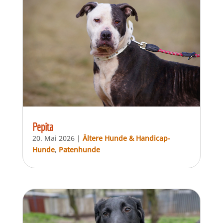
Pepita
20. Mai 2026
|
Ältere Hunde & Handicap-
Hunde
,
Patenhunde