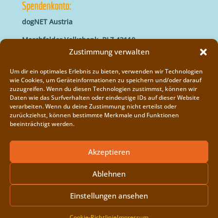
Spendenkonto:
dogNET Austria
Marchfelder Volksbank, BLZ 42110
IBAN: AT66 4211 0421 5000 0000
Zustimmung verwalten
BIC: MVOGAT22XXX
Um dir ein optimales Erlebnis zu bieten, verwenden wir Technologien
wie Cookies, um Geräteinformationen zu speichern und/oder darauf
zuzugreifen. Wenn du diesen Technologien zustimmst, können wir
Daten wie das Surfverhalten oder eindeutige IDs auf dieser Website
verarbeiten. Wenn du deine Zustimmung nicht erteilst oder
zurückziehst, können bestimmte Merkmale und Funktionen
beeinträchtigt werden.
Impressum
Vereinsregister
Akzeptieren
Cookie-Richtlinie (EU)
Ablehnen
Einstellungen ansehen
Copyright © 2014 - 2026
dogNET
| Developed by
Cookie-Richtlinie
Impressum