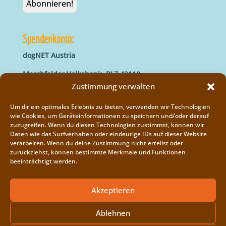
Spendenkonto:
dogNET Austria
Marchfelder Volksbank, BLZ 42110
IBAN: AT66 4211 0421 5000 0000
Zustimmung verwalten
BIC: MVOGAT22XXX
Um dir ein optimales Erlebnis zu bieten, verwenden wir Technologien
wie Cookies, um Geräteinformationen zu speichern und/oder darauf
zuzugreifen. Wenn du diesen Technologien zustimmst, können wir
Daten wie das Surfverhalten oder eindeutige IDs auf dieser Website
verarbeiten. Wenn du deine Zustimmung nicht erteilst oder
zurückziehst, können bestimmte Merkmale und Funktionen
beeinträchtigt werden.
Impressum
Vereinsregister
Akzeptieren
Cookie-Richtlinie (EU)
Ablehnen