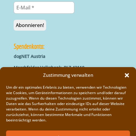
Spendenkonto:
dogNET Austria
Marchfelder Volksbank, BLZ 42110
IBAN: AT66 4211 0421 5000 0000
Zustimmung verwalten
BIC: MVOGAT22XXX
Um dir ein optimales Erlebnis zu bieten, verwenden wir Technologien
wie Cookies, um Geräteinformationen zu speichern und/oder darauf
zuzugreifen. Wenn du diesen Technologien zustimmst, können wir
Daten wie das Surfverhalten oder eindeutige IDs auf dieser Website
verarbeiten. Wenn du deine Zustimmung nicht erteilst oder
zurückziehst, können bestimmte Merkmale und Funktionen
beeinträchtigt werden.
Impressum
Vereinsregister