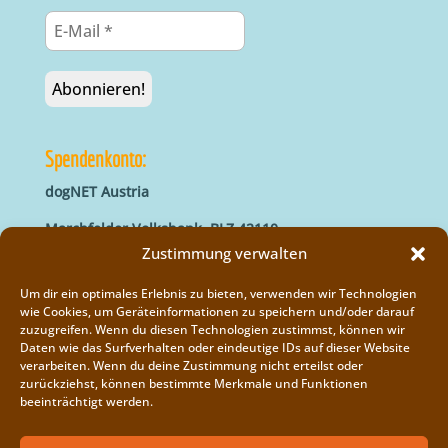
Spendenkonto:
dogNET Austria
Marchfelder Volksbank, BLZ 42110
IBAN: AT66 4211 0421 5000 0000
Zustimmung verwalten
BIC: MVOGAT22XXX
Um dir ein optimales Erlebnis zu bieten, verwenden wir Technologien
wie Cookies, um Geräteinformationen zu speichern und/oder darauf
zuzugreifen. Wenn du diesen Technologien zustimmst, können wir
Daten wie das Surfverhalten oder eindeutige IDs auf dieser Website
verarbeiten. Wenn du deine Zustimmung nicht erteilst oder
zurückziehst, können bestimmte Merkmale und Funktionen
beeinträchtigt werden.
Impressum
Vereinsregister