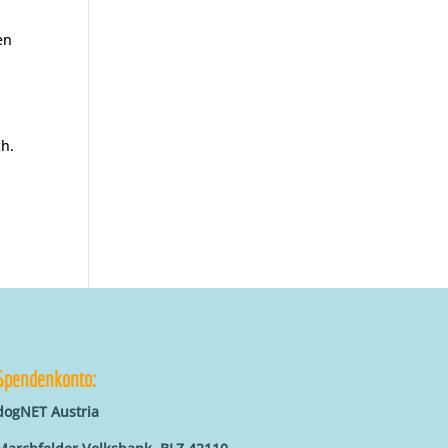
en
ch.
Spendenkonto:
dogNET Austria