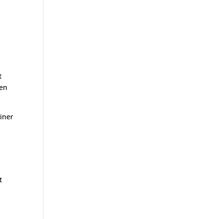
t
hen
iner
n
n
t
s