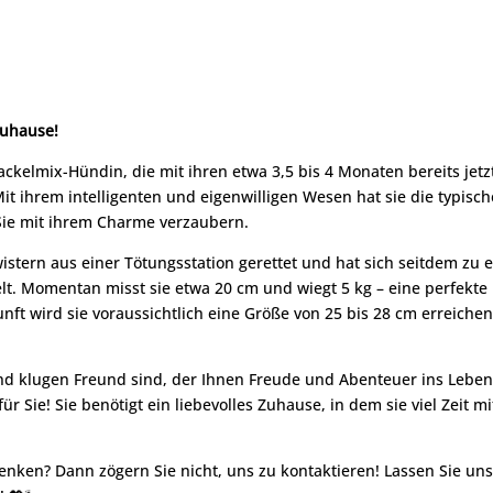
Zuhause!
kelmix-Hündin, die mit ihren etwa 3,5 bis 4 Monaten bereits jetz
it ihrem intelligenten und eigenwilligen Wesen hat sie die typisc
Sie mit ihrem Charme verzaubern.
tern aus einer Tötungsstation gerettet und hat sich seitdem zu e
lt. Momentan misst sie etwa 20 cm und wiegt 5 kg – eine perfekte
kunft wird sie voraussichtlich eine Größe von 25 bis 28 cm erreiche
nd klugen Freund sind, der Ihnen Freude und Abenteuer ins Lebe
ür Sie! Sie benötigt ein liebevolles Zuhause, in dem sie viel Zeit mi
enken? Dann zögern Sie nicht, uns zu kontaktieren! Lassen Sie un