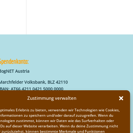
Spendenkonto:
dogNET Austria
Marchfelder Volksbank, BLZ 42110
IBAN: AT66 4211 0421 5000 0000
BIC: MVOGAT22XXX
Zustimmung verwalten
optimales Erlebnis zu bieten, verwenden wir Technologien wie Cookies,
nformationen zu speichern und/oder darauf zuzugreifen. Wenn du
nologien zustimmst, können wir Daten wie das Surfverhalten oder
IDs auf dieser Website verarbeiten. Wenn du deine Zustimmung nicht
der zurückziehst, können bestimmte Merkmale und Funktionen