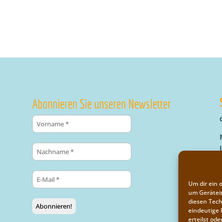
Abonnieren Sie unseren Newsletter
Um dir ein 
um Gerätei
diesen Tech
eindeutige 
erteilst o