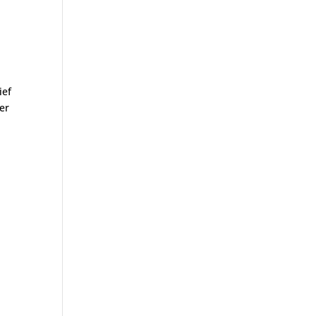
ief
er