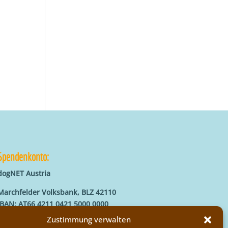
Spendenkonto:
dogNET Austria
Marchfelder Volksbank, BLZ 42110
IBAN: AT66 4211 0421 5000 0000
BIC: MVOGAT22XXX
Zustimmung verwalten