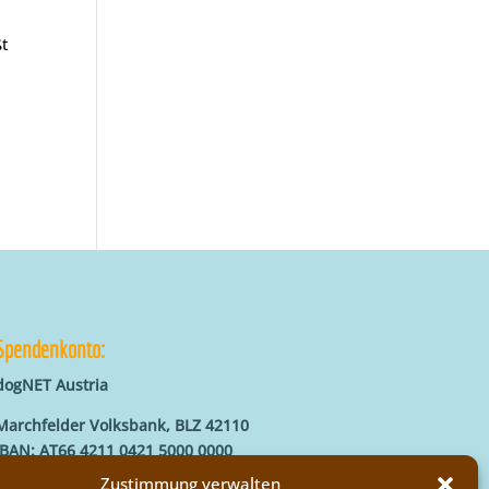
ßt
Spendenkonto:
dogNET Austria
Marchfelder Volksbank, BLZ 42110
IBAN: AT66 4211 0421 5000 0000
BIC: MVOGAT22XXX
Zustimmung verwalten