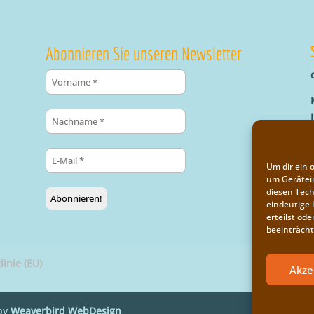
Abonnieren Sie unseren Newsletter
Um dir ein 
um Gerätei
diesen Tech
eindeutige 
erteilst o
beeinträcht
linie (EU)
Akze
by
Weaverbird WebDesign