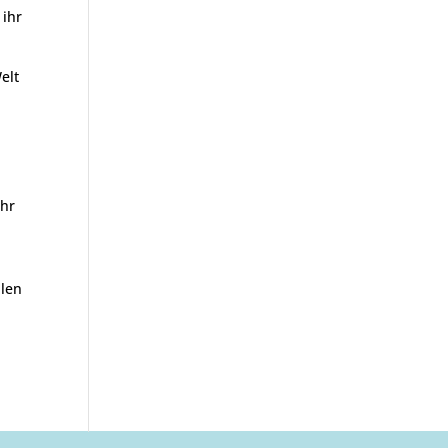
 ihr
elt
ühr
llen