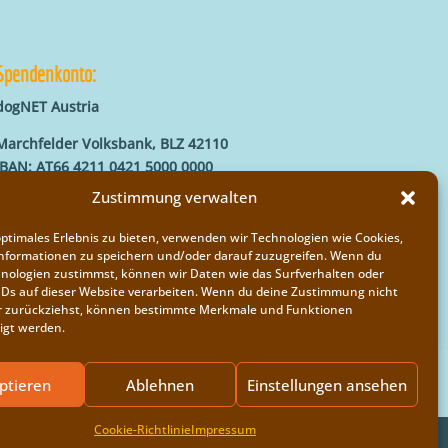
Spendenkonto:
dogNET Austria
Marchfelder Volksbank, BLZ 42110
IBAN: AT66 4211 0421 5000 0000
BIC: MVOGAT22XXX
Zustimmung verwalten
optimales Erlebnis zu bieten, verwenden wir Technologien wie Cookies,
nformationen zu speichern und/oder darauf zuzugreifen. Wenn du
nologien zustimmst, können wir Daten wie das Surfverhalten oder
IDs auf dieser Website verarbeiten. Wenn du deine Zustimmung nicht
der zurückziehst, können bestimmte Merkmale und Funktionen
igt werden.
ptieren
Ablehnen
Einstellungen ansehen
Cookie-Richtlinie
Impressum