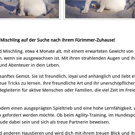
 Mischling auf der Suche nach ihrem Fürimmer-Zuhause!
d Mischling, etwa 4 Monate alt, mit einem erwarteten Gewicht von
cm, wenn sie ausgewachsen ist. Mit ihren strahlenden Augen und i
 und Abenteuer in dein Leben.
n sanftes Gemüt. Sie ist freundlich, loyal und anhänglich und liebt e
e Tricks zu lernen. Ihre freundliche Art und ihr unerschöpfliche
gleiterin für aktive Menschen oder Familien, die viel Zeit im Frei
zudem einen ausgeprägten Spieltrieb und eine hohe Lernfähigkeit,
ch gefordert werden möchte. Ob beim Agility-Training, im Hundespo
eude dabei sein und sich als treue Partnerin beweisen.
nd anderen Haustieren und wird dich mit ihrem treuen Blick und i