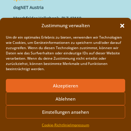
dogNET Austria
Marchfelder Volksbank, BLZ 42110
IBAN: AT66 4211 0421 5000 0000
Zustimmung verwalten
BIC: MVOGAT22XXX
Um dir ein optimales Erlebnis zu bieten, verwenden wir Technologien
wie Cookies, um Geräteinformationen zu speichern und/oder darauf
zuzugreifen. Wenn du diesen Technologien zustimmst, können wir
Daten wie das Surfverhalten oder eindeutige IDs auf dieser Website
verarbeiten. Wenn du deine Zustimmung nicht erteilst oder
zurückziehst, können bestimmte Merkmale und Funktionen
beeinträchtigt werden.
Impressum
Vereinsregister
Akzeptieren
Cookie-Richtlinie (EU)
Ablehnen
Einstellungen ansehen
Copyright © 2014 - 2026
dogNET
| Developed by
Cookie-Richtlinie
Impressum
Weaverbird WebDesign