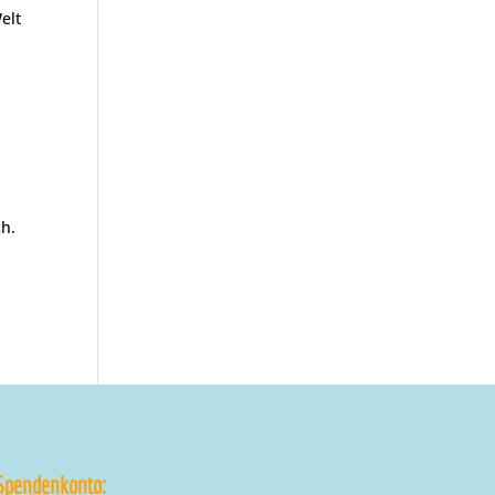
elt
ch.
Spendenkonto: