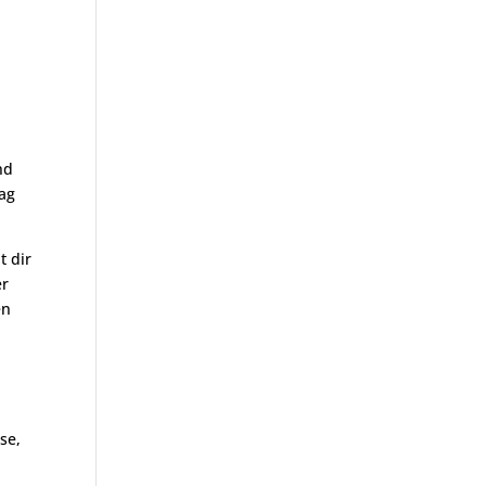
nd
Tag
t dir
er
en
se,