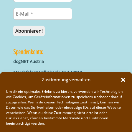
Spendenkonto:
dogNET Austria
Marchfelder Volksbank, BLZ 42110
IBAN: AT66 4211 0421 5000 0000
Zustimmung verwalten
BIC: MVOGAT22XXX
Um dir ein optimales Erlebnis zu bieten, verwenden wir Technologien
wie Cookies, um Geräteinformationen zu speichern und/oder darauf
zuzugreifen. Wenn du diesen Technologien zustimmst, können wir
Daten wie das Surfverhalten oder eindeutige IDs auf dieser Website
verarbeiten. Wenn du deine Zustimmung nicht erteilst oder
zurückziehst, können bestimmte Merkmale und Funktionen
beeinträchtigt werden.
Impressum
Vereinsregister