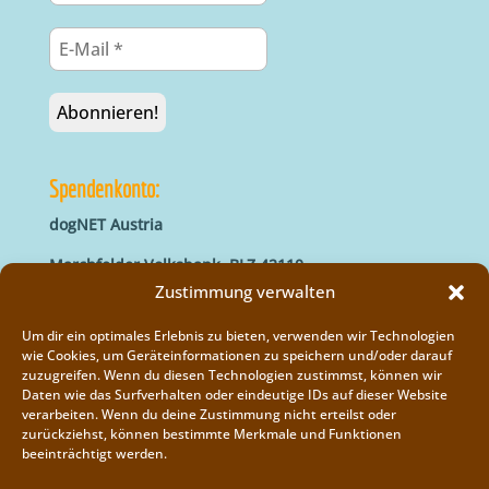
Spendenkonto:
dogNET Austria
Marchfelder Volksbank, BLZ 42110
IBAN: AT66 4211 0421 5000 0000
Zustimmung verwalten
BIC: MVOGAT22XXX
Um dir ein optimales Erlebnis zu bieten, verwenden wir Technologien
wie Cookies, um Geräteinformationen zu speichern und/oder darauf
zuzugreifen. Wenn du diesen Technologien zustimmst, können wir
Daten wie das Surfverhalten oder eindeutige IDs auf dieser Website
verarbeiten. Wenn du deine Zustimmung nicht erteilst oder
zurückziehst, können bestimmte Merkmale und Funktionen
beeinträchtigt werden.
Impressum
Vereinsregister