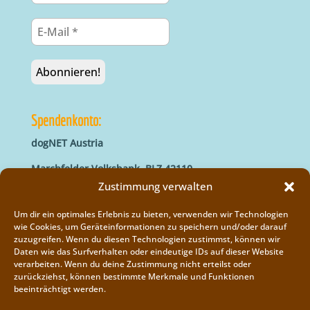
Spendenkonto:
dogNET Austria
Marchfelder Volksbank, BLZ 42110
IBAN: AT66 4211 0421 5000 0000
Zustimmung verwalten
BIC: MVOGAT22XXX
Um dir ein optimales Erlebnis zu bieten, verwenden wir Technologien
wie Cookies, um Geräteinformationen zu speichern und/oder darauf
zuzugreifen. Wenn du diesen Technologien zustimmst, können wir
Daten wie das Surfverhalten oder eindeutige IDs auf dieser Website
verarbeiten. Wenn du deine Zustimmung nicht erteilst oder
zurückziehst, können bestimmte Merkmale und Funktionen
beeinträchtigt werden.
Impressum
Vereinsregister