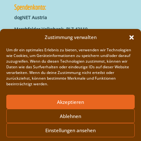
Spendenkonto:
dogNET Austria
Marchfelder Volksbank, BLZ 42110
IBAN: AT66 4211 0421 5000 0000
Zustimmung verwalten
BIC: MVOGAT22XXX
Um dir ein optimales Erlebnis zu bieten, verwenden wir Technologien
wie Cookies, um Geräteinformationen zu speichern und/oder darauf
zuzugreifen. Wenn du diesen Technologien zustimmst, können wir
Daten wie das Surfverhalten oder eindeutige IDs auf dieser Website
verarbeiten. Wenn du deine Zustimmung nicht erteilst oder
zurückziehst, können bestimmte Merkmale und Funktionen
beeinträchtigt werden.
Impressum
Vereinsregister
Akzeptieren
Cookie-Richtlinie (EU)
Ablehnen
Einstellungen ansehen