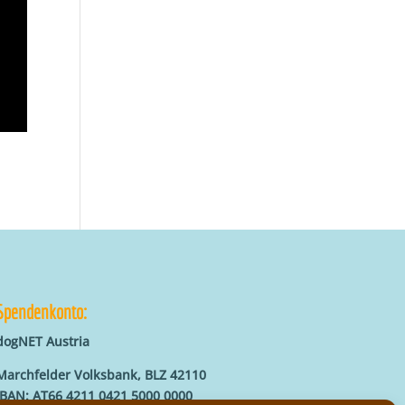
Spendenkonto:
dogNET Austria
Marchfelder Volksbank, BLZ 42110
IBAN: AT66 4211 0421 5000 0000