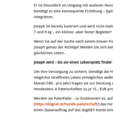
Er ist freundlich im Umgang mit anderen Hunde
benötigt er eine konsequente Erziehung – typi
integrieren.
Joseph ist bereits kastriert und wird nicht m
7 und 9 kg – ein kleiner, aber feiner Begleiter!
Wenn Sie auf der Suche nach einem treuen Freu
Joseph genau der Richtige! Melden Sie sich 
glückliches Leben.
Joseph wird – bis sie einen Lebensplatz findet
Um ihre Versorgung zu sichern, benötigt die 
möglichst streßfreies Leben ermöglichen wollen
Monat (180.- pro Jahr) tragen sie zur Deckung d
mindestens 4 Patenschaften zu je 15.- EUR pr
Werden sie Pate/Patin – so funktioniert es: a
(
https://dognet.at/hunde-patenschaft/
) das Fo
einen Dauerauftrag auf das dogNET-Konto ein