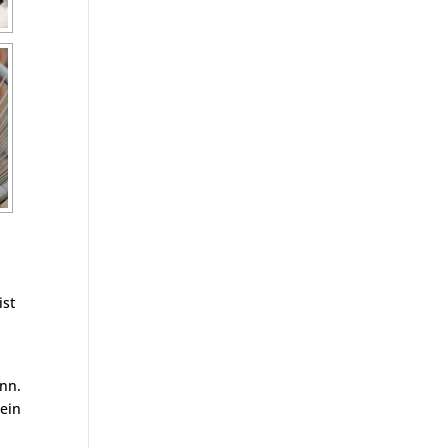
ist
ann.
sein