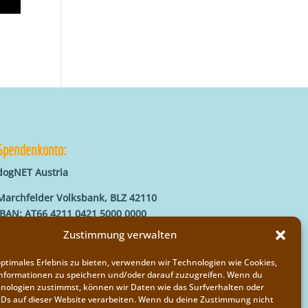
Spendenkonto:
dogNET Austria
Marchfelder Volksbank, BLZ 42110
IBAN: AT66 4211 0421 5000 0000
BIC: MVOGAT22XXX
Zustimmung verwalten
optimales Erlebnis zu bieten, verwenden wir Technologien wie Cookies,
nformationen zu speichern und/oder darauf zuzugreifen. Wenn du
nologien zustimmst, können wir Daten wie das Surfverhalten oder
IDs auf dieser Website verarbeiten. Wenn du deine Zustimmung nicht