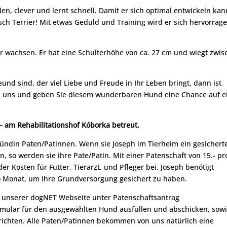
n, clever und lernt schnell. Damit er sich optimal entwickeln kan
sch Terrier! Mit etwas Geduld und Training wird er sich hervorrag
ehr wachsen. Er hat eine Schulterhöhe von ca. 27 cm und wiegt zwi
nd sind, der viel Liebe und Freude in Ihr Leben bringt, dann ist
bei uns und geben Sie diesem wunderbaren Hund eine Chance auf e
 – am Rehabilitationshof Kóborka betreut.
Hündin Paten/Patinnen. Wenn sie Joseph im Tierheim ein gesichert
, so werden sie ihre Pate/Patin. Mit einer Patenschaft von 15.- pr
er Kosten für Futter, Tierarzt, und Pfleger bei. Joseph benötigt
o Monat, um ihre Grundversorgung gesichert zu haben.
uf unserer dogNET Webseite unter Patenschaftsantrag
rmular für den ausgewählten Hund ausfüllen und abschicken, sow
richten. Alle Paten/Patinnen bekommen von uns natürlich eine