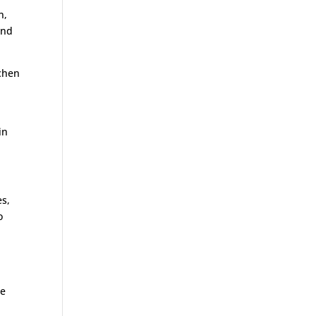
n,
end
schen
in
es,
o
ie