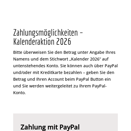
A
l
t
e
Zahlungsmöglichkeiten –
r
Kalenderaktion 2026
n
a
Bitte überweisen Sie den Betrag unter Angabe Ihres
t
Namens und dem Stichwort „Kalender 2026“ auf
i
untenstehendes Konto. Sie können auch über PayPal
v
und/oder mit Kreditkarte bezahlen – geben Sie den
e
Betrag und Ihren Account beim PayPal Button ein
:
und Sie werden weitergeleitet zu Ihrem PayPal-
Konto.
Zahlung mit PayPal