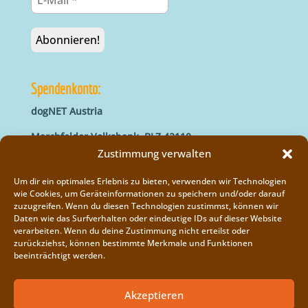
Spendenkonto:
dogNET Austria
Marchfelder Volksbank, BLZ 42110
IBAN: AT66 4211 0421 5000 0000
Zustimmung verwalten
BIC: MVOGAT22XXX
Um dir ein optimales Erlebnis zu bieten, verwenden wir Technologien
wie Cookies, um Geräteinformationen zu speichern und/oder darauf
zuzugreifen. Wenn du diesen Technologien zustimmst, können wir
Daten wie das Surfverhalten oder eindeutige IDs auf dieser Website
verarbeiten. Wenn du deine Zustimmung nicht erteilst oder
zurückziehst, können bestimmte Merkmale und Funktionen
beeinträchtigt werden.
Impressum
Vereinsregister
Akzeptieren
Cookie-Richtlinie (EU)