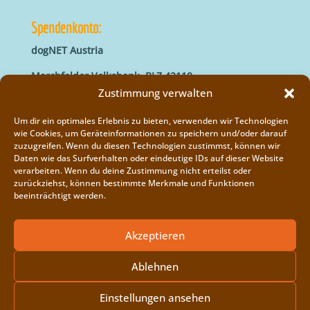
Spendenkonto:
dogNET Austria
Marchfelder Volksbank, BLZ 42110
IBAN: AT66 4211 0421 5000 0000
Zustimmung verwalten
BIC: MVOGAT22XXX
Um dir ein optimales Erlebnis zu bieten, verwenden wir Technologien
wie Cookies, um Geräteinformationen zu speichern und/oder darauf
zuzugreifen. Wenn du diesen Technologien zustimmst, können wir
Daten wie das Surfverhalten oder eindeutige IDs auf dieser Website
verarbeiten. Wenn du deine Zustimmung nicht erteilst oder
zurückziehst, können bestimmte Merkmale und Funktionen
beeinträchtigt werden.
Impressum
Vereinsregister
Akzeptieren
Cookie-Richtlinie (EU)
Ablehnen
Einstellungen ansehen