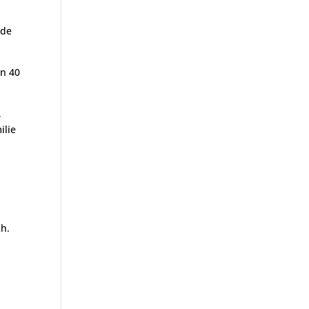
ede
on 40
,
ilie
ch.