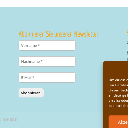
Abonnieren Sie unseren Newsletter
Um dir ein 
um Gerätei
diesen Tech
eindeutige 
erteilst o
beeinträcht
linie (EU)
Akze