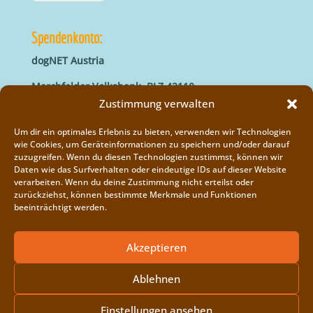
Spendenkonto:
dogNET Austria
Marchfelder Volksbank, BLZ 42110
IBAN: AT66 4211 0421 5000 0000
Zustimmung verwalten
BIC: MVOGAT22XXX
Um dir ein optimales Erlebnis zu bieten, verwenden wir Technologien
wie Cookies, um Geräteinformationen zu speichern und/oder darauf
zuzugreifen. Wenn du diesen Technologien zustimmst, können wir
Daten wie das Surfverhalten oder eindeutige IDs auf dieser Website
verarbeiten. Wenn du deine Zustimmung nicht erteilst oder
zurückziehst, können bestimmte Merkmale und Funktionen
beeinträchtigt werden.
Impressum
Vereinsregister
Akzeptieren
Cookie-Richtlinie (EU)
Ablehnen
Einstellungen ansehen