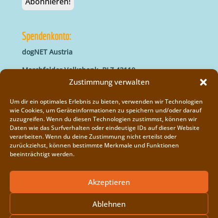
Spendenkonto:
dogNET Austria
Marchfelder Volksbank, BLZ 42110
IBAN: AT66 4211 0421 5000 0000
Zustimmung verwalten
BIC: MVOGAT22XXX
Um dir ein optimales Erlebnis zu bieten, verwenden wir Technologien
wie Cookies, um Geräteinformationen zu speichern und/oder darauf
zuzugreifen. Wenn du diesen Technologien zustimmst, können wir
Daten wie das Surfverhalten oder eindeutige IDs auf dieser Website
verarbeiten. Wenn du deine Zustimmung nicht erteilst oder
zurückziehst, können bestimmte Merkmale und Funktionen
beeinträchtigt werden.
Impressum
Vereinsregister
Akzeptieren
Cookie-Richtlinie (EU)
Ablehnen