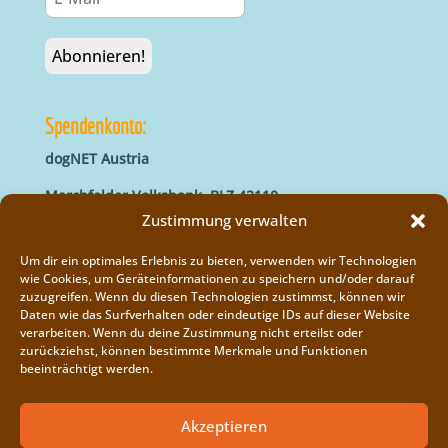
Spendenkonto:
dogNET Austria
Marchfelder Volksbank, BLZ 42110
IBAN: AT66 4211 0421 5000 0000
Zustimmung verwalten
BIC: MVOGAT22XXX
Um dir ein optimales Erlebnis zu bieten, verwenden wir Technologien
wie Cookies, um Geräteinformationen zu speichern und/oder darauf
zuzugreifen. Wenn du diesen Technologien zustimmst, können wir
Daten wie das Surfverhalten oder eindeutige IDs auf dieser Website
verarbeiten. Wenn du deine Zustimmung nicht erteilst oder
zurückziehst, können bestimmte Merkmale und Funktionen
beeinträchtigt werden.
Impressum
Vereinsregister
Akzeptieren
Cookie-Richtlinie (EU)