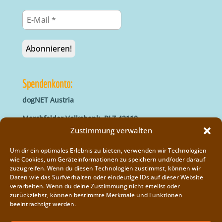
Spendenkonto:
dogNET Austria
Marchfelder Volksbank, BLZ 42110
IBAN: AT66 4211 0421 5000 0000
Zustimmung verwalten
BIC: MVOGAT22XXX
Um dir ein optimales Erlebnis zu bieten, verwenden wir Technologien
wie Cookies, um Geräteinformationen zu speichern und/oder darauf
zuzugreifen. Wenn du diesen Technologien zustimmst, können wir
Daten wie das Surfverhalten oder eindeutige IDs auf dieser Website
verarbeiten. Wenn du deine Zustimmung nicht erteilst oder
zurückziehst, können bestimmte Merkmale und Funktionen
beeinträchtigt werden.
Impressum
Vereinsregister