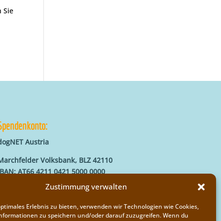
 Sie
Spendenkonto:
dogNET Austria
Marchfelder Volksbank, BLZ 42110
IBAN: AT66 4211 0421 5000 0000
BIC: MVOGAT22XXX
Zustimmung verwalten
optimales Erlebnis zu bieten, verwenden wir Technologien wie Cookies,
nformationen zu speichern und/oder darauf zuzugreifen. Wenn du