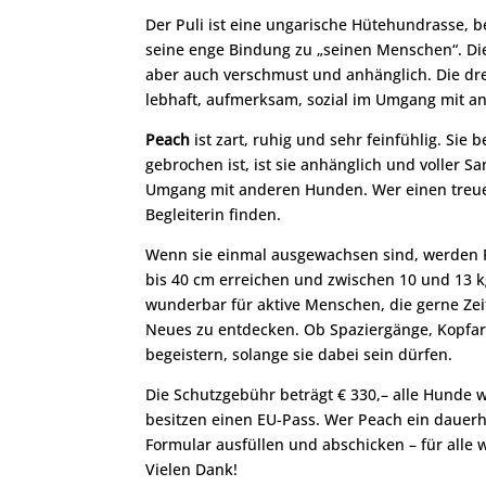
Der Puli ist eine ungarische Hütehundrasse, bek
seine enge Bindung zu „seinen Menschen“. Die
aber auch verschmust und anhänglich. Die drei
lebhaft, aufmerksam, sozial im Umgang mit 
Peach
ist zart, ruhig und sehr feinfühlig. Sie 
gebrochen ist, ist sie anhänglich und voller Sa
Umgang mit anderen Hunden. Wer einen treuen
Begleiterin finden.
Wenn sie einmal ausgewachsen sind, werden P
bis 40 cm erreichen und zwischen 10 und 13 kg
wunderbar für aktive Menschen, die gerne Ze
Neues zu entdecken. Ob Spaziergänge, Kopfarbe
begeistern, solange sie dabei sein dürfen.
Die Schutzgebühr beträgt € 330,– alle Hunde
besitzen einen EU-Pass. Wer Peach ein daue
Formular ausfüllen und abschicken – für alle
Vielen Dank!