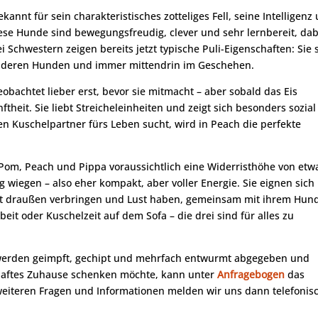
annt für sein charakteristisches zotteliges Fell, seine Intelligenz
se Hunde sind bewegungsfreudig, clever und sehr lernbereit, dab
 Schwestern zeigen bereits jetzt typische Puli-Eigenschaften: Sie 
anderen Hunden und immer mittendrin im Geschehen.
beobachtet lieber erst, bevor sie mitmacht – aber sobald das Eis
nftheit. Sie liebt Streicheleinheiten und zeigt sich besonders sozial
 Kuschelpartner fürs Leben sucht, wird in Peach die perfekte
om, Peach und Pippa voraussichtlich eine Widerristhöhe von etw
 wiegen – also eher kompakt, aber voller Energie. Sie eignen sich
it draußen verbringen und Lust haben, gemeinsam mit ihrem Hun
it oder Kuschelzeit auf dem Sofa – die drei sind für alles zu
 werden geimpft, gechipt und mehrfach entwurmt abgegeben und
rhaftes Zuhause schenken möchte, kann unter
Anfragebogen
das
 weiteren Fragen und Informationen melden wir uns dann telefonis