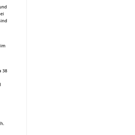
 und
ei
sind
 im
a 38
d
ch.