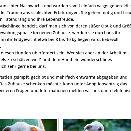
wünschter Nachwuchs und wurden somit einfach weggegeben. Hie
nerlei Trauma aus schlechten Erfahrungen. Sie gehen mutig und fre
en Tatendrang und ihre Lebensfreude.
ischlinge handelt, darf man sich von deren süßer Optik und Grö
ngewöhungsphase im neuen Zuhause, werden sie durchaus ihr
ihr Endgewicht etwa bei 8 bis 10 kg liegen wird, liebevoll
.
 diesen Hunden überfordert sein. Wer sich aber an der Arbeit mit
ckels zu schätzen weiß und dem Hund ein wunderschönes
ich sehr gerne bei uns.
 werden geimpft, gechipt und mehrfach entwurmt abgegeben und
aftes Zuhause schenken möchte, kann unter Adoptionsantrag das
 weiteren Fragen und Informationen melden wir uns dann telefonis