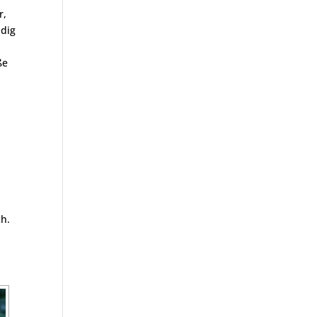
r,
udig
ße
ch.