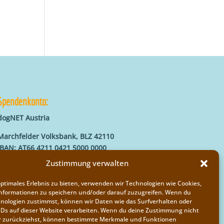
Spendenkonto:
dogNET Austria
Marchfelder Volksbank, BLZ 42110
IBAN: AT66 4211 0421 5000 0000
BIC: MVOGAT22XXX
Zustimmung verwalten
optimales Erlebnis zu bieten, verwenden wir Technologien wie Cookies,
nformationen zu speichern und/oder darauf zuzugreifen. Wenn du
nologien zustimmst, können wir Daten wie das Surfverhalten oder
IDs auf dieser Website verarbeiten. Wenn du deine Zustimmung nicht
der zurückziehst, können bestimmte Merkmale und Funktionen