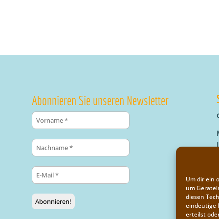
Abonnieren Sie unseren Newsletter
Um dir ein 
um Gerätei
diesen Tech
eindeutige 
erteilst o