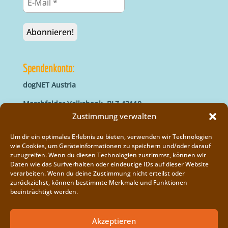
Spendenkonto:
dogNET Austria
Marchfelder Volksbank, BLZ 42110
IBAN: AT66 4211 0421 5000 0000
Zustimmung verwalten
BIC: MVOGAT22XXX
Um dir ein optimales Erlebnis zu bieten, verwenden wir Technologien
wie Cookies, um Geräteinformationen zu speichern und/oder darauf
zuzugreifen. Wenn du diesen Technologien zustimmst, können wir
Daten wie das Surfverhalten oder eindeutige IDs auf dieser Website
verarbeiten. Wenn du deine Zustimmung nicht erteilst oder
zurückziehst, können bestimmte Merkmale und Funktionen
beeinträchtigt werden.
Impressum
Vereinsregister
Akzeptieren
Cookie-Richtlinie (EU)