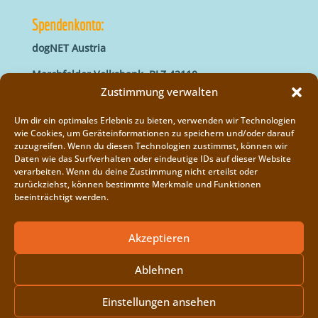
Spendenkonto:
dogNET Austria
Marchfelder Volksbank, BLZ 42110
IBAN: AT66 4211 0421 5000 0000
Zustimmung verwalten
BIC: MVOGAT22XXX
Um dir ein optimales Erlebnis zu bieten, verwenden wir Technologien
wie Cookies, um Geräteinformationen zu speichern und/oder darauf
zuzugreifen. Wenn du diesen Technologien zustimmst, können wir
Daten wie das Surfverhalten oder eindeutige IDs auf dieser Website
verarbeiten. Wenn du deine Zustimmung nicht erteilst oder
zurückziehst, können bestimmte Merkmale und Funktionen
beeinträchtigt werden.
Impressum
Vereinsregister
Akzeptieren
Cookie-Richtlinie (EU)
Ablehnen
Einstellungen ansehen