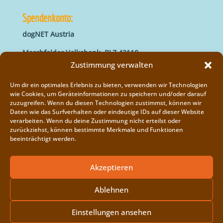
Spendenkonto:
dogNET Austria
Marchfelder Volksbank, BLZ 42110
IBAN: AT66 4211 0421 5000 0000
Zustimmung verwalten
BIC: MVOGAT22XXX
Um dir ein optimales Erlebnis zu bieten, verwenden wir Technologien
wie Cookies, um Geräteinformationen zu speichern und/oder darauf
zuzugreifen. Wenn du diesen Technologien zustimmst, können wir
Daten wie das Surfverhalten oder eindeutige IDs auf dieser Website
verarbeiten. Wenn du deine Zustimmung nicht erteilst oder
zurückziehst, können bestimmte Merkmale und Funktionen
beeinträchtigt werden.
Impressum
Vereinsregister
Akzeptieren
Cookie-Richtlinie (EU)
Ablehnen
Einstellungen ansehen