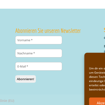
Abonnieren Sie unseren Newsletter
Um dir ein 
um Gerätei
diesen Tech
eindeutige 
erteilst o
beeinträcht
linie (EU)
Akze