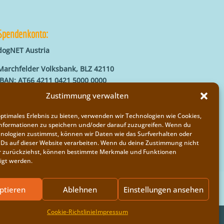
Spendenkonto:
dogNET Austria
Marchfelder Volksbank, BLZ 42110
IBAN: AT66 4211 0421 5000 0000
BIC: MVOGAT22XXX
Zustimmung verwalten
optimales Erlebnis zu bieten, verwenden wir Technologien wie Cookies,
nformationen zu speichern und/oder darauf zuzugreifen. Wenn du
nologien zustimmst, können wir Daten wie das Surfverhalten oder
IDs auf dieser Website verarbeiten. Wenn du deine Zustimmung nicht
der zurückziehst, können bestimmte Merkmale und Funktionen
igt werden.
ptieren
Ablehnen
Einstellungen ansehen
Cookie-Richtlinie
Impressum