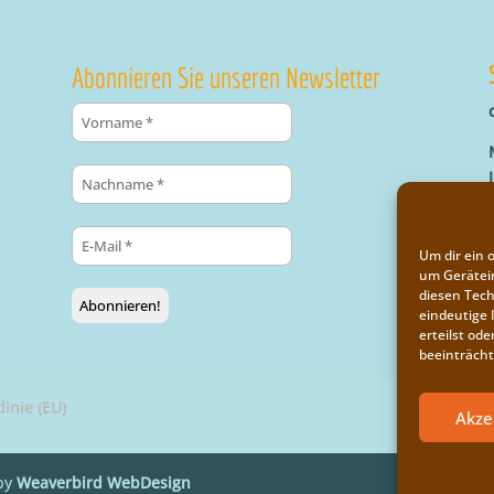
Abonnieren Sie unseren Newsletter
Um dir ein 
um Gerätei
diesen Tech
eindeutige 
erteilst o
beeinträcht
linie (EU)
Akze
by
Weaverbird WebDesign