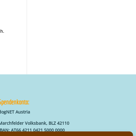
ch.
Spendenkonto:
dogNET Austria
Marchfelder Volksbank, BLZ 42110
IBAN: AT66 4211 0421 5000 0000