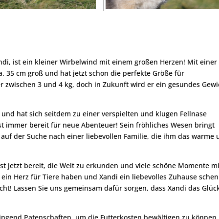
i, ist ein kleiner Wirbelwind mit einem großen Herzen! Mit einer
. 35 cm groß und hat jetzt schon die perfekte Größe für
er zwischen 3 und 4 kg, doch in Zukunft wird er ein gesundes Gewi
 und hat sich seitdem zu einer verspielten und klugen Fellnase
 ist immer bereit für neue Abenteuer! Sein fröhliches Wesen bringt
t auf der Suche nach einer liebevollen Familie, die ihm das warme
 jetzt bereit, die Welt zu erkunden und viele schöne Momente mi
ein Herz für Tiere haben und Xandi ein liebevolles Zuhause sche
icht! Lassen Sie uns gemeinsam dafür sorgen, dass Xandi das Glüc
ringend Patenschaften, um die Futterkosten bewältigen zu können.