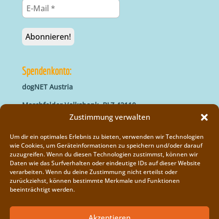
Spendenkonto:
dogNET Austria
Marchfelder Volksbank, BLZ 42110
IBAN: AT66 4211 0421 5000 0000
Zustimmung verwalten
BIC: MVOGAT22XXX
Um dir ein optimales Erlebnis zu bieten, verwenden wir Technologien
wie Cookies, um Geräteinformationen zu speichern und/oder darauf
zuzugreifen. Wenn du diesen Technologien zustimmst, können wir
Daten wie das Surfverhalten oder eindeutige IDs auf dieser Website
verarbeiten. Wenn du deine Zustimmung nicht erteilst oder
zurückziehst, können bestimmte Merkmale und Funktionen
beeinträchtigt werden.
Impressum
Vereinsregister
Akzeptieren