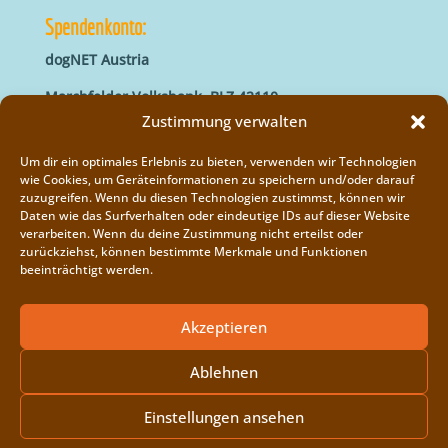
Spendenkonto:
dogNET Austria
Marchfelder Volksbank, BLZ 42110
IBAN: AT66 4211 0421 5000 0000
Zustimmung verwalten
BIC: MVOGAT22XXX
Um dir ein optimales Erlebnis zu bieten, verwenden wir Technologien
wie Cookies, um Geräteinformationen zu speichern und/oder darauf
zuzugreifen. Wenn du diesen Technologien zustimmst, können wir
Daten wie das Surfverhalten oder eindeutige IDs auf dieser Website
verarbeiten. Wenn du deine Zustimmung nicht erteilst oder
zurückziehst, können bestimmte Merkmale und Funktionen
beeinträchtigt werden.
Impressum
Vereinsregister
Akzeptieren
Cookie-Richtlinie (EU)
Ablehnen
Einstellungen ansehen