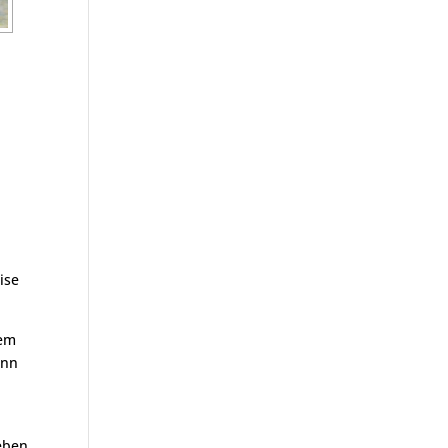
ise
rem
ann
eben