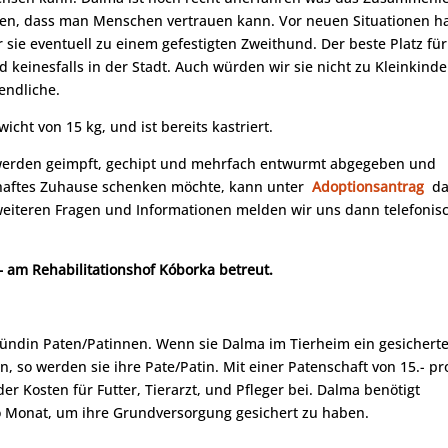
rnen, dass man Menschen vertrauen kann. Vor neuen Situationen h
sie eventuell zu einem gefestigten Zweithund. Der beste Platz für
keinesfalls in der Stadt. Auch würden wir sie nicht zu Kleinkind
endliche.
cht von 15 kg, und ist bereits kastriert.
 werden geimpft, gechipt und mehrfach entwurmt abgegeben und
rhaftes Zuhause schenken möchte, kann unter
Adoptionsantrag
da
 weiteren Fragen und Informationen melden wir uns dann telefonis
 – am Rehabilitationshof Kóborka betreut.
Hündin Paten/Patinnen. Wenn sie Dalma im Tierheim ein gesicherte
, so werden sie ihre Pate/Patin. Mit einer Patenschaft von 15.- pr
der Kosten für Futter, Tierarzt, und Pfleger bei. Dalma benötigt
o Monat, um ihre Grundversorgung gesichert zu haben.