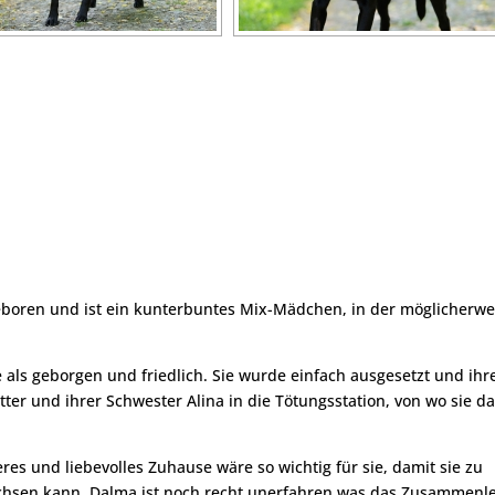
eboren und ist ein kunterbuntes Mix-Mädchen, in der möglicherwe
e als geborgen und friedlich. Sie wurde einfach ausgesetzt und ih
tter und ihrer Schwester Alina in die Tötungsstation, von wo sie d
eres und liebevolles Zuhause wäre so wichtig für sie, damit sie zu
hsen kann. Dalma ist noch recht unerfahren was das Zusammenl