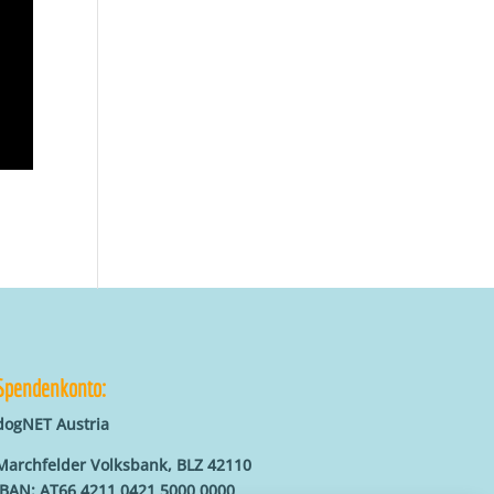
Spendenkonto:
dogNET Austria
Marchfelder Volksbank, BLZ 42110
IBAN: AT66 4211 0421 5000 0000