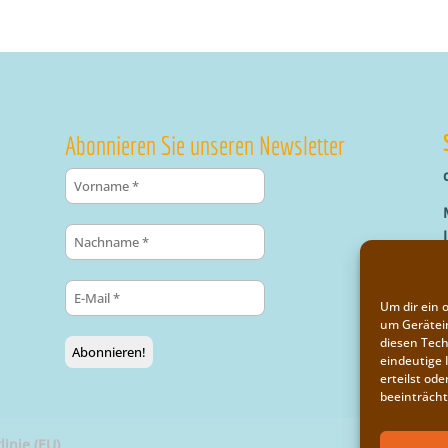
Abonnieren Sie unseren Newsletter
Um dir ein 
um Gerätei
diesen Tech
eindeutige 
erteilst o
beeinträcht
linie (EU)