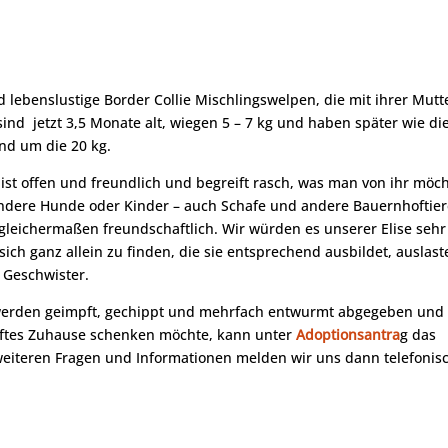
d lebenslustige Border Collie Mischlingswelpen, die mit ihrer Mutt
nd jetzt 3,5 Monate alt, wiegen 5 – 7 kg und haben später wie di
nd um die 20 kg.
e ist offen und freundlich und begreift rasch, was man von ihr möch
b andere Hunde oder Kinder – auch Schafe und andere Bauernhoftie
 gleichermaßen freundschaftlich. Wir würden es unserer Elise sehr
ich ganz allein zu finden, die sie entsprechend ausbildet, auslast
r Geschwister.
 werden geimpft, gechippt und mehrfach entwurmt abgegeben und
haftes Zuhause schenken möchte, kann unter
Adoptionsantra
g das
 weiteren Fragen und Informationen melden wir uns dann telefonis