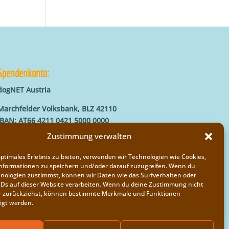
Spendenkonto:
dogNET Austria
Marchfelder Volksbank, BLZ 42110
IBAN: AT66 4211 0421 5000 0000
BIC: MVOGAT22XXX
Zustimmung verwalten
optimales Erlebnis zu bieten, verwenden wir Technologien wie Cookies,
nformationen zu speichern und/oder darauf zuzugreifen. Wenn du
nologien zustimmst, können wir Daten wie das Surfverhalten oder
IDs auf dieser Website verarbeiten. Wenn du deine Zustimmung nicht
der zurückziehst, können bestimmte Merkmale und Funktionen
igt werden.