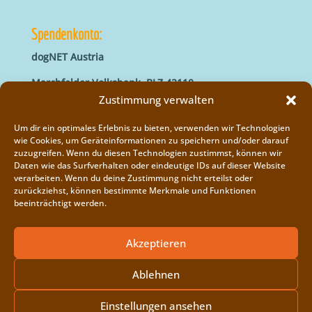
Spendenkonto:
dogNET Austria
Marchfelder Volksbank, BLZ 42110
IBAN: AT66 4211 0421 5000 0000
Zustimmung verwalten
BIC: MVOGAT22XXX
Um dir ein optimales Erlebnis zu bieten, verwenden wir Technologien
wie Cookies, um Geräteinformationen zu speichern und/oder darauf
zuzugreifen. Wenn du diesen Technologien zustimmst, können wir
Daten wie das Surfverhalten oder eindeutige IDs auf dieser Website
verarbeiten. Wenn du deine Zustimmung nicht erteilst oder
zurückziehst, können bestimmte Merkmale und Funktionen
beeinträchtigt werden.
Impressum
Vereinsregister
Akzeptieren
Cookie-Richtlinie (EU)
Ablehnen
Einstellungen ansehen