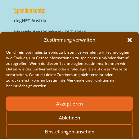
Spendenkonto:
dogNET Austria
Marchfelder Volksbank, BLZ 42110
IBAN: AT66 4211 0421 5000 0000
Zustimmung verwalten
BIC: MVOGAT22XXX
Um dir ein optimales Erlebnis zu bieten, verwenden wir Technologien
wie Cookies, um Geräteinformationen zu speichern und/oder darauf
zuzugreifen. Wenn du diesen Technologien zustimmst, können wir
Daten wie das Surfverhalten oder eindeutige IDs auf dieser Website
verarbeiten. Wenn du deine Zustimmung nicht erteilst oder
zurückziehst, können bestimmte Merkmale und Funktionen
beeinträchtigt werden.
Impressum
Vereinsregister
Akzeptieren
Cookie-Richtlinie (EU)
Ablehnen
Einstellungen ansehen