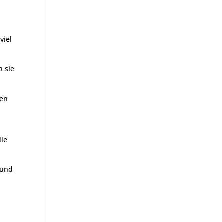
viel
n sie
gen
die
 und