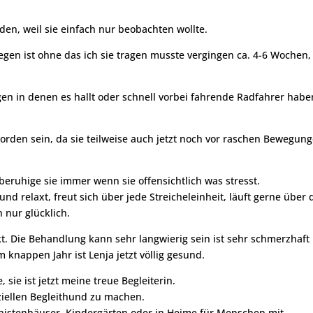
den, weil sie einfach nur beobachten wollte.
iegen ist ohne das ich sie tragen musste vergingen ca. 4-6 Wochen, 
n in denen es hallt oder schnell vorbei fahrende Radfahrer habe
orden sein, da sie teilweise auch jetzt noch vor raschen Bewegun
 beruhige sie immer wenn sie offensichtlich was stresst.
 und relaxt, freut sich über jede Streicheleinheit, läuft gerne über 
 nur glücklich.
. Die Behandlung kann sehr langwierig sein ist sehr schmerzhaft
 knappen Jahr ist Lenja jetzt völlig gesund.
sie ist jetzt meine treue Begleiterin.
ziellen Begleithund zu machen.
nistenhäuser, Kindergärten oder in Heime für Menschen mit