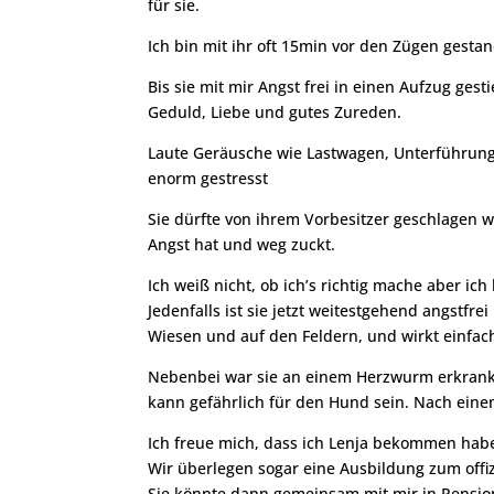
für sie.
Ich bin mit ihr oft 15min vor den Zügen gestan
Bis sie mit mir Angst frei in einen Aufzug gest
Geduld, Liebe und gutes Zureden.
Laute Geräusche wie Lastwagen, Unterführunge
enorm gestresst
Sie dürfte von ihrem Vorbesitzer geschlagen w
Angst hat und weg zuckt.
Ich weiß nicht, ob ich’s richtig mache aber ich
Jedenfalls ist sie jetzt weitestgehend angstfrei
Wiesen und auf den Feldern, und wirkt einfach
Nebenbei war sie an einem Herzwurm erkrankt
kann gefährlich für den Hund sein. Nach einem
Ich freue mich, dass ich Lenja bekommen habe, 
Wir überlegen sogar eine Ausbildung zum offi
Sie könnte dann gemeinsam mit mir in Pensio