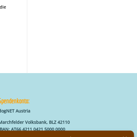
die
Spendenkonto:
dogNET Austria
Marchfelder Volksbank, BLZ 42110
IBAN: AT66 4211 0421 5000 0000
BIC: MVOGAT22XXX