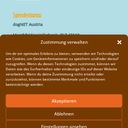
Spendenkonto:
dogNET Austria
Marchfelder Volksbank, BLZ 42110
IBAN: AT66 4211 0421 5000 0000
Zustimmung verwalten
BIC: MVOGAT22XXX
Um dir ein optimales Erlebnis zu bieten, verwenden wir Technologien
wie Cookies, um Geräteinformationen zu speichern und/oder darauf
zuzugreifen. Wenn du diesen Technologien zustimmst, können wir
Daten wie das Surfverhalten oder eindeutige IDs auf dieser Website
verarbeiten. Wenn du deine Zustimmung nicht erteilst oder
zurückziehst, können bestimmte Merkmale und Funktionen
beeinträchtigt werden.
Impressum
Vereinsregister
Akzeptieren
Cookie-Richtlinie (EU)
Ablehnen
Einstellungen ansehen