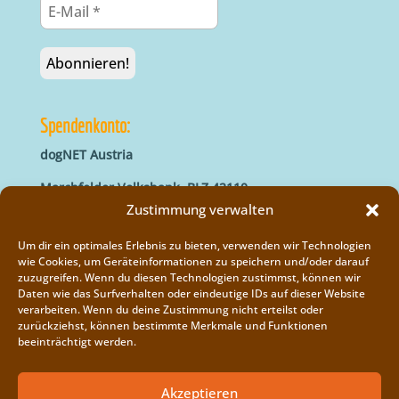
Spendenkonto:
dogNET Austria
Marchfelder Volksbank, BLZ 42110
IBAN: AT66 4211 0421 5000 0000
Zustimmung verwalten
BIC: MVOGAT22XXX
Um dir ein optimales Erlebnis zu bieten, verwenden wir Technologien
wie Cookies, um Geräteinformationen zu speichern und/oder darauf
zuzugreifen. Wenn du diesen Technologien zustimmst, können wir
Daten wie das Surfverhalten oder eindeutige IDs auf dieser Website
verarbeiten. Wenn du deine Zustimmung nicht erteilst oder
zurückziehst, können bestimmte Merkmale und Funktionen
beeinträchtigt werden.
Impressum
Vereinsregister
Akzeptieren