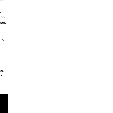
,
 38
ben,
ein
as
ch.