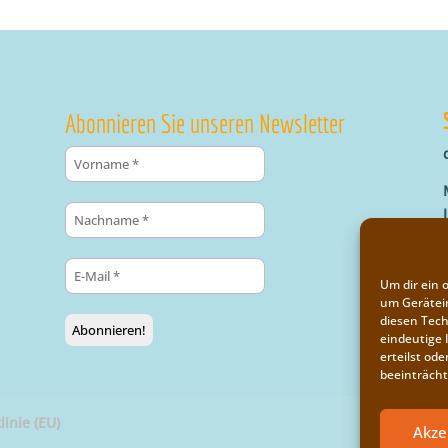
Abonnieren Sie unseren Newsletter
Um dir ein 
um Gerätei
diesen Tech
eindeutige 
erteilst o
beeinträcht
linie (EU)
Akze