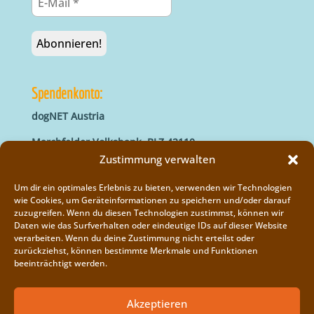
Spendenkonto:
dogNET Austria
Marchfelder Volksbank, BLZ 42110
IBAN: AT66 4211 0421 5000 0000
Zustimmung verwalten
BIC: MVOGAT22XXX
Um dir ein optimales Erlebnis zu bieten, verwenden wir Technologien
wie Cookies, um Geräteinformationen zu speichern und/oder darauf
zuzugreifen. Wenn du diesen Technologien zustimmst, können wir
Daten wie das Surfverhalten oder eindeutige IDs auf dieser Website
verarbeiten. Wenn du deine Zustimmung nicht erteilst oder
zurückziehst, können bestimmte Merkmale und Funktionen
beeinträchtigt werden.
Impressum
Vereinsregister
Akzeptieren
Cookie-Richtlinie (EU)