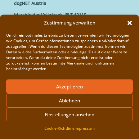
dogNET Austria
Marchfelder Volksbank, BLZ 42110
IBAN: AT66 4211 0421 5000 0000
Zustimmung verwalten
BIC: MVOGAT22XXX
Um dir ein optimales Erlebnis zu bieten, verwenden wir Technologien
wie Cookies, um Geräteinformationen zu speichern und/oder darauf
zuzugreifen. Wenn du diesen Technologien zustimmst, können wir
Daten wie das Surfverhalten oder eindeutige IDs auf dieser Website
verarbeiten. Wenn du deine Zustimmung nicht erteilst oder
zurückziehst, können bestimmte Merkmale und Funktionen
beeinträchtigt werden.
Impressum
Vereinsregister
Akzeptieren
Cookie-Richtlinie (EU)
Ablehnen
Einstellungen ansehen
Copyright © 2014 - 2026
dogNET
| Developed by
Cookie-Richtlinie
Impressum
Weaverbird WebDesign