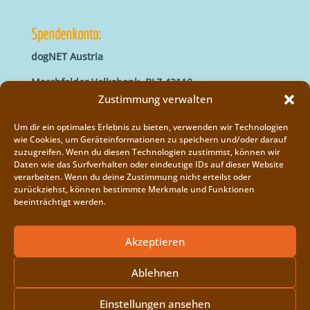
Spendenkonto:
dogNET Austria
Marchfelder Volksbank, BLZ 42110
IBAN: AT66 4211 0421 5000 0000
Zustimmung verwalten
BIC: MVOGAT22XXX
Um dir ein optimales Erlebnis zu bieten, verwenden wir Technologien
wie Cookies, um Geräteinformationen zu speichern und/oder darauf
zuzugreifen. Wenn du diesen Technologien zustimmst, können wir
Daten wie das Surfverhalten oder eindeutige IDs auf dieser Website
verarbeiten. Wenn du deine Zustimmung nicht erteilst oder
zurückziehst, können bestimmte Merkmale und Funktionen
beeinträchtigt werden.
Impressum
Vereinsregister
Akzeptieren
Cookie-Richtlinie (EU)
Ablehnen
Einstellungen ansehen