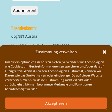
Spendenkonto:
dogNET Austria
Marchfelder Volksbank, BLZ 42110
IBAN: AT66 4211 0421 5000 0000
Zustimmung verwalten
BIC: MVOGAT22XXX
Um dir ein optimales Erlebnis zu bieten, verwenden wir Technologien
wie Cookies, um Geräteinformationen zu speichern und/oder darauf
zuzugreifen. Wenn du diesen Technologien zustimmst, können wir
Daten wie das Surfverhalten oder eindeutige IDs auf dieser Website
verarbeiten. Wenn du deine Zustimmung nicht erteilst oder
zurückziehst, können bestimmte Merkmale und Funktionen
beeinträchtigt werden.
Impressum
Vereinsregister
Akzeptieren
Cookie-Richtlinie (EU)