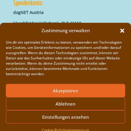
Spendenkonto:
dogNET Austria
Marchfelder Volksbank, BLZ 42110
IBAN: AT66 4211 0421 5000 0000
Zustimmung verwalten
BIC: MVOGAT22XXX
Um dir ein optimales Erlebnis zu bieten, verwenden wir Technologien
wie Cookies, um Geräteinformationen zu speichern und/oder darauf
zuzugreifen. Wenn du diesen Technologien zustimmst, können wir
Daten wie das Surfverhalten oder eindeutige IDs auf dieser Website
verarbeiten. Wenn du deine Zustimmung nicht erteilst oder
zurückziehst, können bestimmte Merkmale und Funktionen
beeinträchtigt werden.
Impressum
Vereinsregister
Akzeptieren
Cookie-Richtlinie (EU)
Ablehnen
Einstellungen ansehen
Copyright © 2014 - 2026
dogNET
| Developed by
Cookie-Richtlinie
Impressum